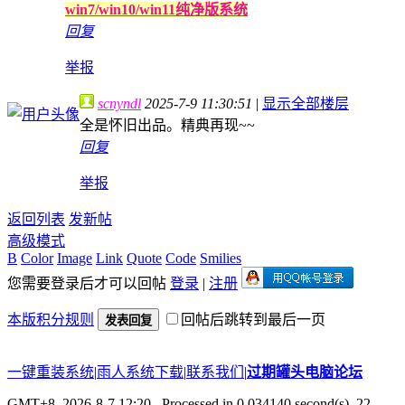
win7/win10/win11纯净版系统
回复
举报
scnyndl
2025-7-9 11:30:51
|
显示全部楼层
全是怀旧出品。精典再现~~
回复
举报
返回列表
发新帖
高级模式
B
Color
Image
Link
Quote
Code
Smilies
您需要登录后才可以回帖
登录
|
注册
本版积分规则
回帖后跳转到最后一页
发表回复
一键重装系统
|
雨人系统下载
|
联系我们
|
过期罐头电脑论坛
GMT+8, 2026-8-7 12:20
, Processed in 0.034140 second(s), 22