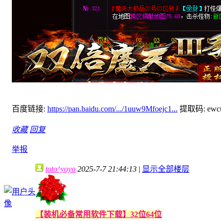
百度链接:
https://pan.baidu.com/.../1uuw9Mfoejc1...
提取码: ewc
收藏
回复
举报
toto^yoyo
2025-7-7 21:44:13
|
显示全部楼层
【装机必备常用软件下载】32位64位