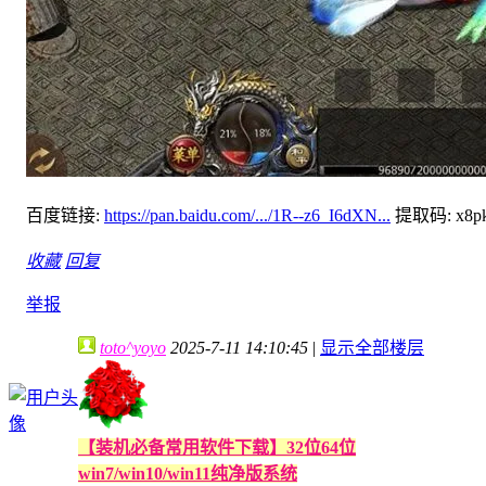
百度链接:
https://pan.baidu.com/.../1R--z6_I6dXN...
提取码: x8p
收藏
回复
举报
toto^yoyo
2025-7-11 14:10:45
|
显示全部楼层
【装机必备常用软件下载】32位64位
win7/win10/win11纯净版系统