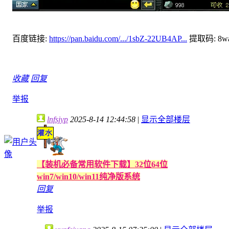
百度链接:
https://pan.baidu.com/.../1sbZ-22UB4AP...
提取码: 8w
收藏
回复
举报
lnfsjyp
2025-8-14 12:44:58
|
显示全部楼层
【装机必备常用软件下载】32位64位
win7/win10/win11纯净版系统
回复
举报