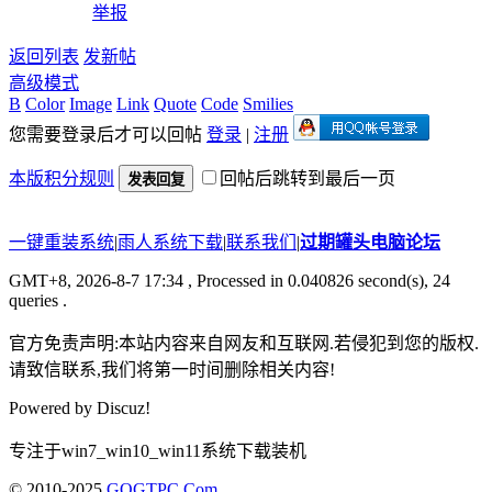
举报
返回列表
发新帖
高级模式
B
Color
Image
Link
Quote
Code
Smilies
您需要登录后才可以回帖
登录
|
注册
本版积分规则
回帖后跳转到最后一页
发表回复
一键重装系统
|
雨人系统下载
|
联系我们
|
过期罐头电脑论坛
GMT+8, 2026-8-7 17:34
, Processed in 0.040826 second(s), 24
queries .
官方免责声明:本站内容来自网友和互联网.若侵犯到您的版权.
请致信联系,我们将第一时间删除相关内容!
Powered by
Discuz!
专注于win7_win10_win11系统下载装机
© 2010-2025
GQGTPC.Com