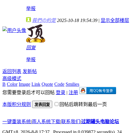
举报
莪們の約萣
2025-10-18 19:54:39
|
显示全部楼层
回复
举报
返回列表
发新帖
高级模式
B
Color
Image
Link
Quote
Code
Smilies
您需要登录后才可以回帖
登录
|
注册
本版积分规则
回帖后跳转到最后一页
发表回复
一键重装系统
|
雨人系统下载
|
联系我们
|
过期罐头电脑论坛
GMT+8, 2026-8-8 17:37
, Processed in 0.039872 second(s), 24