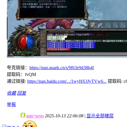
夸克链接：
https://pan.quark.cn/s/9f63e9d38b4f
提取码：fvQM
通过链接:
https://pan.baidu.com/.../1wyHS3JyTVw6...
提取码: c8
收藏
回复
举报
toto^yoyo
2025-10-13 22:06:08
|
显示全部楼层