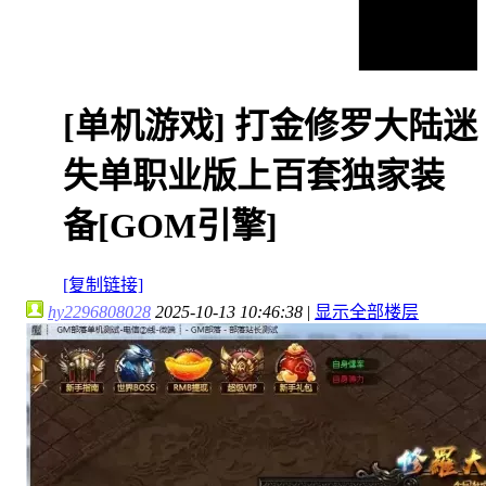
[单机游戏]
打金修罗大陆迷
失单职业版上百套独家装
备[GOM引擎]
[复制链接]
hy2296808028
2025-10-13 10:46:38
|
显示全部楼层