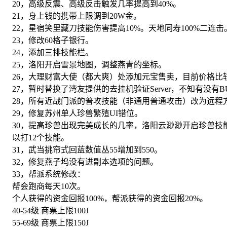
20，高级反震、高级反击触发几率提高到40%。
21，身上钱的携带上限调到20W金。
22，星宿笑里藏刀技能伤害提高10%。天地同寿100%二连击
23，修改60格子银行。
24，添加三排技能栏。
25，洛阳开启雪景地图，调整燕青的坐标。
26，大理财富大使（都大爽）处添加元宝售卖，目前价格比
27，暂时替换了湾友提供的去挂机验证Server，不知有没有B
28，所有近战门派的普攻技能（非通用普通攻击）改为远程
29，修复苏州单人珍兽繁殖UI错位。
30，提高珍兽出现完美成长的几率，洛阳云渺渺开启珍兽技
以打12个技能。
31，武当挑帘式回蓝数值丛55增加到550。
32，修复燕子坞没有进副本选项的问题。
33，帮派系统修改：
帮会跑商每天10次。
个人获得的资金回报100%，帮派获得的资金回报20%。
40-54级 商票上限100J
55-69级 商票上限150J