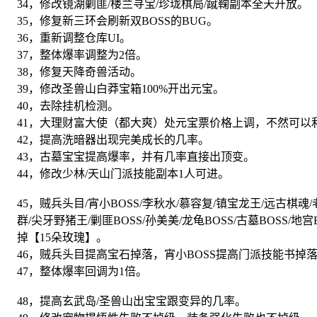
34，修改镜湖剿匪/楼兰寻宝/珍珑棋局/蹴鞠副本全天开放。
35，修复新三环会刷新双BOSS的BUG。
36，重新调整仓库UI。
37，整体爆率调整为2倍。
38，修复天降奇兽活动。
39，修改圣兽山白莽宝箱100%开出元宝。
40，去除挂机检测。
41，大理财富大使（都大爽）处元宝票价格上调，不然可以
42，提高洗暗器出现完美成长的几率。
43，古墓宝宝提高爆率，并有几率直接出顶变。
44，修改少林/天山门派技能副本1人可进。
45，贼兵头目/宵小BOSS/李秋水/慕容复/镇宝龙王/远古棋魂/
群/尖牙野猪王/剿匪BOSS/孙美美/龙龟BOSS/古墓BOSS/地
掉【15朵玫瑰】。
46，贼兵头目提高宝石掉落，宵小BOSS提高门派技能书掉
47，整体爆率回调为1倍。
48，提高玄武岛/圣兽山出宝宝跟变异的几率。