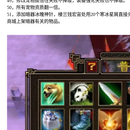
49，修改宠物提悟性失败不掉级，装备强化失败也不掉级。
50，所有宠物资质翻一倍。
51，添加暗器冰魄神针，楼兰钱宏宙处用20个寒冰星屑直
商城上架暗器有关的物品。