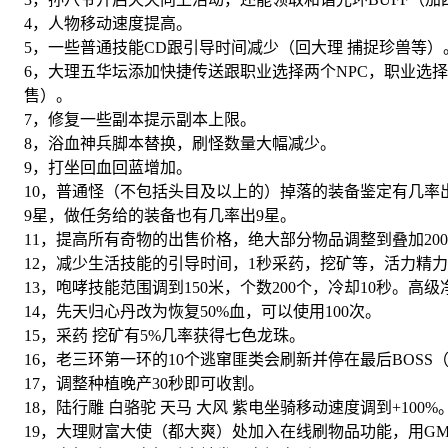
4，人物移动速度提高。
5，一些普通技能CD跟引导时间减少（回大理 捕捉珍兽等）
6，大理五华坛添加快捷传送跟职业选择两个NPC，职业选
售）。
7，修复一些副本提示副本上限。
8，浴血神兵脚本替换，刷怪数量大幅减少。
9，打坐回血回蓝增加。
10，普通怪（不包括头目及以上的）掉落的装备鉴定有几率出
9星，做任务给的装备也有几率出9星。
11，提高所有奇物的出售价格，绝大部分物品调整到叠加20
12，减少生活技能的引导时间，1秒采药，挖矿等，活力精
13，咆哮技能范围调到150米，个数200个，冷却10秒。高级
14，先天归心丹改为恢复50%血，可以使用100次。
15，采药 挖矿有5%几率获得七色龙珠。
16，老三环第一环的10个逃窜匪类会刷新并停在最后BOSS
17，调整种植晚产30秒即可收割。
18，陆行雕 白骆驼 天马 大风 紫电坐骑移动速度调到+100%
19，大理财富大使（都大爽）处加入在线刷物品功能，用G