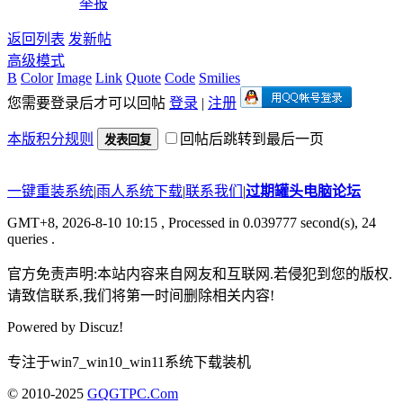
举报
返回列表
发新帖
高级模式
B
Color
Image
Link
Quote
Code
Smilies
您需要登录后才可以回帖
登录
|
注册
本版积分规则
回帖后跳转到最后一页
发表回复
一键重装系统
|
雨人系统下载
|
联系我们
|
过期罐头电脑论坛
GMT+8, 2026-8-10 10:15
, Processed in 0.039777 second(s), 24
queries .
官方免责声明:本站内容来自网友和互联网.若侵犯到您的版权.
请致信联系,我们将第一时间删除相关内容!
Powered by
Discuz!
专注于win7_win10_win11系统下载装机
© 2010-2025
GQGTPC.Com