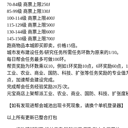
70-84级 商票上限250J
85-99级 商票上限330J
100-114级 商票上限400J
115-129级 商票上限500J
130-144级 商票上限600J
145-150级 商票上限700J
跑商物品本城即买即卖，价格15倍。
城市发布建设任务/研究任务所需任务环数为原来的1/10。
每日帮会任务最多可做100环。
帮贡奖励为环数乘以10，例如1环奖励10点，6环奖励60点，1
工业、农业、商业、国防、科技、扩张等任务奖励的专业值为，1-6环
点，加速帮会建设完成。
完成帮会任务经验奖励20万/次。
元宝商店上架帮派工业、农业、商业、国防、科技、扩张度
【如有发现进帮会城池出现卡死现象，请换个单机登录器】
以上所有更新已整合打包