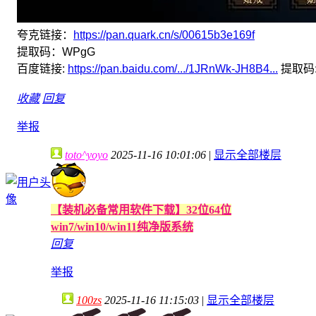
夸克链接：
https://pan.quark.cn/s/00615b3e169f
提取码：WPgG
百度链接:
https://pan.baidu.com/.../1JRnWk-JH8B4...
提取码: 
收藏
回复
举报
toto^yoyo
2025-11-16 10:01:06
|
显示全部楼层
【装机必备常用软件下载】32位64位
win7/win10/win11纯净版系统
回复
举报
100zs
2025-11-16 11:15:03
|
显示全部楼层