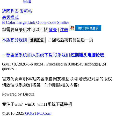
举报
返回列表
发新帖
高级模式
B
Color
Image
Link
Quote
Code
Smilies
您需要登录后才可以回帖
登录
|
注册
本版积分规则
回帖后跳转到最后一页
发表回复
一键重装系统
|
雨人系统下载
|
联系我们
|
过期罐头电脑论坛
GMT+8, 2026-8-6 09:34
, Processed in 0.084545 second(s), 24
queries .
官方免责声明:本站内容来自网友和互联网.若侵犯到您的版权.
请致信联系,我们将第一时间删除相关内容!
Powered by
Discuz!
专注于win7_win10_win11系统下载装机
© 2010-2025
GQGTPC.Com