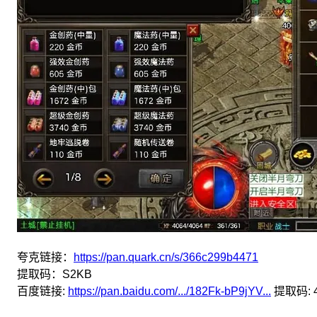
夸克链接：
https://pan.quark.cn/s/366c299b4471
提取码：S2KB
百度链接:
https://pan.baidu.com/.../182Fk-bP9jYV...
提取码: 