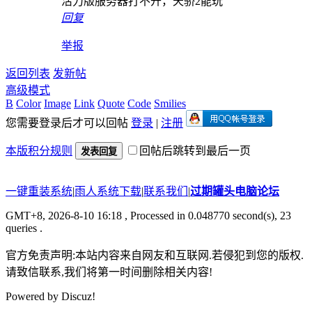
活力版服务器打不开，天骄2能玩
回复
举报
返回列表
发新帖
高级模式
B
Color
Image
Link
Quote
Code
Smilies
您需要登录后才可以回帖
登录
|
注册
本版积分规则
回帖后跳转到最后一页
发表回复
一键重装系统
|
雨人系统下载
|
联系我们
|
过期罐头电脑论坛
GMT+8, 2026-8-10 16:18
, Processed in 0.048770 second(s), 23
queries .
官方免责声明:本站内容来自网友和互联网.若侵犯到您的版权.
请致信联系,我们将第一时间删除相关内容!
Powered by
Discuz!