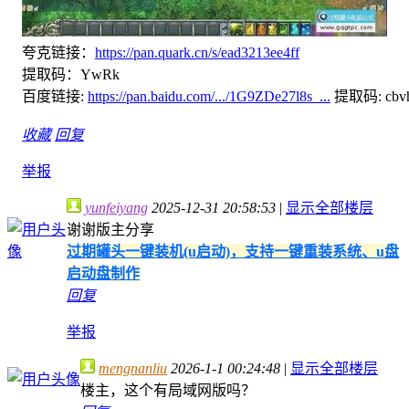
夸克链接：
https://pan.quark.cn/s/ead3213ee4ff
提取码：YwRk
百度链接:
https://pan.baidu.com/.../1G9ZDe27l8s_...
提取码: cbv
收藏
回复
举报
yunfeiyang
2025-12-31 20:58:53
|
显示全部楼层
谢谢版主分享
过期罐头一键装机(u启动)，支持一键重装系统、u盘
启动盘制作
回复
举报
mengnanliu
2026-1-1 00:24:48
|
显示全部楼层
楼主，这个有局域网版吗？