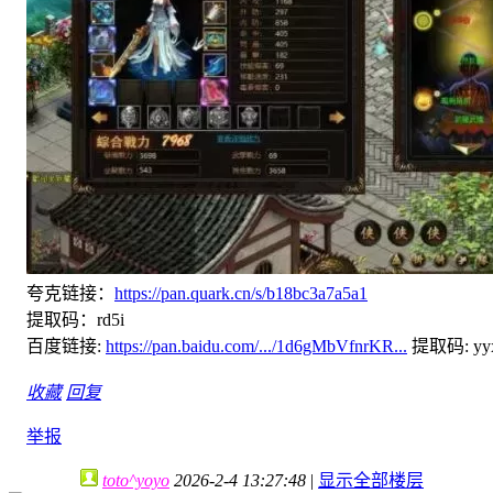
夸克链接：
https://pan.quark.cn/s/b18bc3a7a5a1
提取码：rd5i
百度链接:
https://pan.baidu.com/.../1d6gMbVfnrKR...
提取码: yy
收藏
回复
举报
toto^yoyo
2026-2-4 13:27:48
|
显示全部楼层