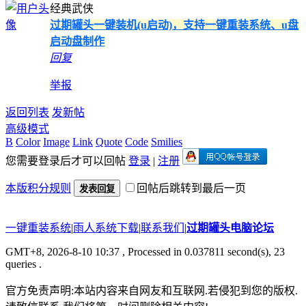
经典武侠
过期罐头一键装机(u启动)，支持一键重装系统、u盘
启动盘制作
回复
举报
返回列表
发新帖
高级模式
B
Color
Image
Link
Quote
Code
Smilies
您需要登录后才可以回帖
登录
|
注册
本版积分规则
回帖后跳转到最后一页
发表回复
一键重装系统
|
雨人系统下载
|
联系我们
|
过期罐头电脑论坛
GMT+8, 2026-8-10 10:37
, Processed in 0.037811 second(s), 23
queries .
官方免责声明:本站内容来自网友和互联网.若侵犯到您的版权.