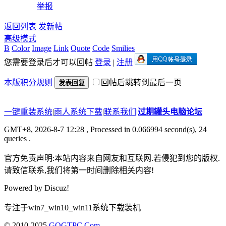
举报
返回列表
发新帖
高级模式
B
Color
Image
Link
Quote
Code
Smilies
您需要登录后才可以回帖
登录
|
注册
本版积分规则
回帖后跳转到最后一页
发表回复
一键重装系统
|
雨人系统下载
|
联系我们
|
过期罐头电脑论坛
GMT+8, 2026-8-7 12:28
, Processed in 0.066994 second(s), 24
queries .
官方免责声明:本站内容来自网友和互联网.若侵犯到您的版权.
请致信联系,我们将第一时间删除相关内容!
Powered by
Discuz!
专注于win7_win10_win11系统下载装机
© 2010-2025
GQGTPC.Com