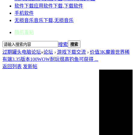
软件下载
应用软件下载,下载软件
手机软件
无损音乐
音乐下载,无损音乐
随机看贴
搜索
搜索
过期罐头电脑论坛
»
论坛
›
游戏下载交流
›
价值3K魔兽世界稀
有端3.35版本100WOW耐玩很高钓鱼可获得 ...
返回列表
发新帖