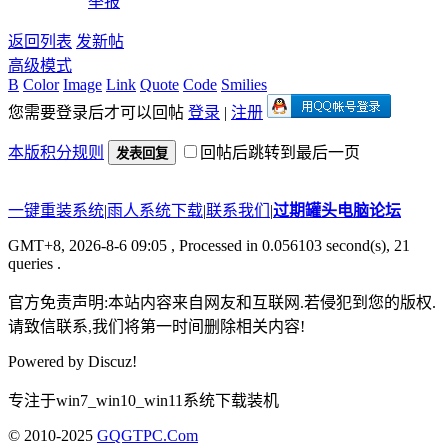
举报
返回列表
发新帖
高级模式
B
Color
Image
Link
Quote
Code
Smilies
您需要登录后才可以回帖
登录
|
注册
本版积分规则
回帖后跳转到最后一页
发表回复
一键重装系统
|
雨人系统下载
|
联系我们
|
过期罐头电脑论坛
GMT+8, 2026-8-6 09:05
, Processed in 0.056103 second(s), 21
queries .
官方免责声明:本站内容来自网友和互联网.若侵犯到您的版权.
请致信联系,我们将第一时间删除相关内容!
Powered by
Discuz!
专注于win7_win10_win11系统下载装机
© 2010-2025
GQGTPC.Com