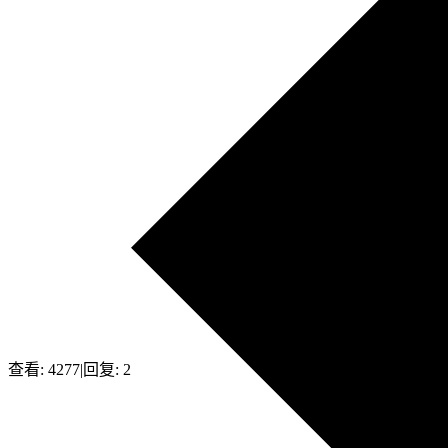
查看:
4277
|
回复:
2