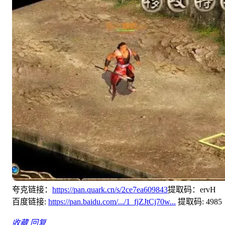
夸克链接：
https://pan.quark.cn/s/2ce7ea609843
提取码：ervH
百度链接:
https://pan.baidu.com/.../1_fjZJtCj70w...
提取码: 4985
收藏
回复