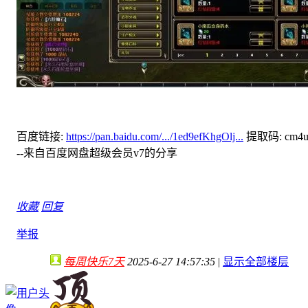
百度链接:
https://pan.baidu.com/.../1ed9efKhgOlj...
提取码: cm4
--来自百度网盘超级会员v7的分享
收藏
回复
举报
每周快乐7天
2025-6-27 14:57:35
|
显示全部楼层